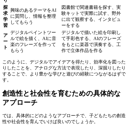
り
探
図書館で関連書籍を探す、実
興味のあるテーマをAI
求
験キットで実際に試す、野外
に質問し、情報を整理
学
に出て観察する、インタビュ
してもらう
習
ーをする
デジタルペイントツー
デジタルで描いた絵を印刷し
ア
ルで絵を描く、AIに音
て手彩色する、AIのフレーズ
ー
楽のフレーズを作って
をもとに楽器で演奏する、工
ト
もらう
作で立体作品を作る
このように、デジタルでアイデアを得たり、効率化を図った
りしたことを、アナログな方法で表現したり、深掘りしたり
することで、より豊かな学びと遊びの経験につながるはずで
す。
創造性と社会性を育むための具体的な
アプローチ
では、具体的にどのようなアプローチで、子どもたちの創造
性や社会性を育んでいけば良いのでしょうか。