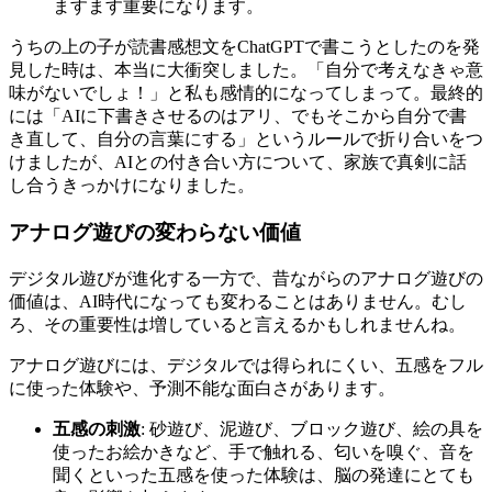
ますます重要になります。
うちの上の子が読書感想文をChatGPTで書こうとしたのを発
見した時は、本当に大衝突しました。「自分で考えなきゃ意
味がないでしょ！」と私も感情的になってしまって。最終的
には「AIに下書きさせるのはアリ、でもそこから自分で書
き直して、自分の言葉にする」というルールで折り合いをつ
けましたが、AIとの付き合い方について、家族で真剣に話
し合うきっかけになりました。
アナログ遊びの変わらない価値
デジタル遊びが進化する一方で、昔ながらのアナログ遊びの
価値は、AI時代になっても変わることはありません。むし
ろ、その重要性は増していると言えるかもしれませんね。
アナログ遊びには、デジタルでは得られにくい、五感をフル
に使った体験や、予測不能な面白さがあります。
五感の刺激
: 砂遊び、泥遊び、ブロック遊び、絵の具を
使ったお絵かきなど、手で触れる、匂いを嗅ぐ、音を
聞くといった五感を使った体験は、脳の発達にとても