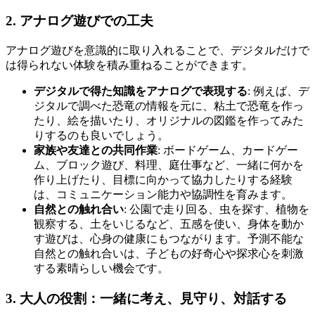
2. アナログ遊びでの工夫
アナログ遊びを意識的に取り入れることで、デジタルだけで
は得られない体験を積み重ねることができます。
デジタルで得た知識をアナログで表現する
: 例えば、デ
ジタルで調べた恐竜の情報を元に、粘土で恐竜を作っ
たり、絵を描いたり、オリジナルの図鑑を作ってみた
りするのも良いでしょう。
家族や友達との共同作業
: ボードゲーム、カードゲー
ム、ブロック遊び、料理、庭仕事など、一緒に何かを
作り上げたり、目標に向かって協力したりする経験
は、コミュニケーション能力や協調性を育みます。
自然との触れ合い
: 公園で走り回る、虫を探す、植物を
観察する、土をいじるなど、五感を使い、身体を動か
す遊びは、心身の健康にもつながります。予測不能な
自然との触れ合いは、子どもの好奇心や探求心を刺激
する素晴らしい機会です。
3. 大人の役割：一緒に考え、見守り、対話する