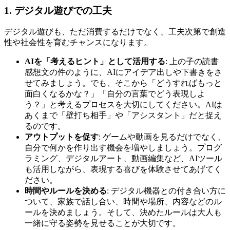
1. デジタル遊びでの工夫
デジタル遊びも、ただ消費するだけでなく、工夫次第で創造
性や社会性を育むチャンスになります。
AIを「考えるヒント」として活用する
: 上の子の読書
感想文の件のように、AIにアイデア出しや下書きをさ
せてみましょう。でも、そこから「どうすればもっと
面白くなるかな？」「自分の言葉でどう表現しよ
う？」と考えるプロセスを大切にしてください。AIは
あくまで「壁打ち相手」や「アシスタント」だと捉え
るのです。
アウトプットを促す
: ゲームや動画を見るだけでなく、
自分で何かを作り出す機会を増やしましょう。プログ
ラミング、デジタルアート、動画編集など、AIツール
も活用しながら、表現する喜びを体験させてあげてく
ださい。
時間やルールを決める
: デジタル機器との付き合い方に
ついて、家族で話し合い、時間や場所、内容などのル
ールを決めましょう。そして、決めたルールは大人も
一緒に守る姿勢を見せることが大切です。