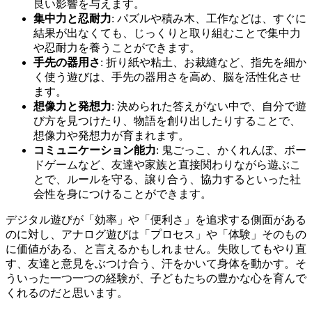
良い影響を与えます。
集中力と忍耐力
: パズルや積み木、工作などは、すぐに
結果が出なくても、じっくりと取り組むことで集中力
や忍耐力を養うことができます。
手先の器用さ
: 折り紙や粘土、お裁縫など、指先を細か
く使う遊びは、手先の器用さを高め、脳を活性化させ
ます。
想像力と発想力
: 決められた答えがない中で、自分で遊
び方を見つけたり、物語を創り出したりすることで、
想像力や発想力が育まれます。
コミュニケーション能力
: 鬼ごっこ、かくれんぼ、ボー
ドゲームなど、友達や家族と直接関わりながら遊ぶこ
とで、ルールを守る、譲り合う、協力するといった社
会性を身につけることができます。
デジタル遊びが「効率」や「便利さ」を追求する側面がある
のに対し、アナログ遊びは「プロセス」や「体験」そのもの
に価値がある、と言えるかもしれません。失敗してもやり直
す、友達と意見をぶつけ合う、汗をかいて身体を動かす。そ
ういった一つ一つの経験が、子どもたちの豊かな心を育んで
くれるのだと思います。