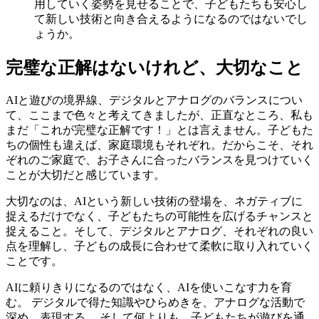
用していく姿勢を見せることで、子どもたちも安心し
て新しい技術と向き合えるようになるのではないでし
ょうか。
完璧な正解はないけれど、大切なこと
AIと遊びの境界線、デジタルとアナログのバランスについ
て、ここまで色々と考えてきましたが、正直なところ、私も
まだ「これが完璧な正解です！」とは言えません。子どもた
ちの個性も違えば、家庭環境もそれぞれ。だからこそ、それ
ぞれのご家庭で、お子さんに合ったバランスを見つけていく
ことが大切だと感じています。
大切なのは、AIという新しい技術の登場を、ネガティブに
捉えるだけでなく、子どもたちの可能性を広げるチャンスと
捉えること。そして、デジタルとアナログ、それぞれの良い
点を理解し、子どもの成長に合わせて柔軟に取り入れていく
ことです。
AIに頼りきりになるのではなく、AIを使いこなす力を育
む。 デジタルで得た知識やひらめきを、アナログな活動で
深め、表現する。 そして何よりも、子どもたちが遊びを通