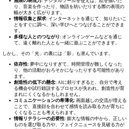
無限の表現力
: デジタルツールを使えば、絵を描いた
り、音楽を作ったり、物語を紡いだりする際の表現の
幅が大きく広がります。
情報収集と探求
: インターネットを通じて、知りたいこ
とをすぐに調べ、深い学びへとつなげることができま
す。
多様な人とのつながり
: オンラインゲームなどを通じ
て、遠く離れた人とも一緒に遊ぶことができます。
しかし、その「光」の裏には「影」も潜んでいます。
依存性
: 夢中になりすぎて、時間管理が難しくなった
り、他の活動がおろそかになったりする可能性があり
ます。
創造性の低下の懸念
: AIに頼りすぎると、自分で考え
る機会や試行錯誤するプロセスが失われ、創造性が育
まれにくくなるかもしれません。
コミュニケーションの希薄化
: 画面越しの交流が増える
ことで、直接顔を合わせて感情を読み取る力が育ちに
くくなることも考えられます。
情報リテラシーの必要性
: 膨大な情報の中から、正しい
ものを選び取る力や、フェイクニュースを見破る力が