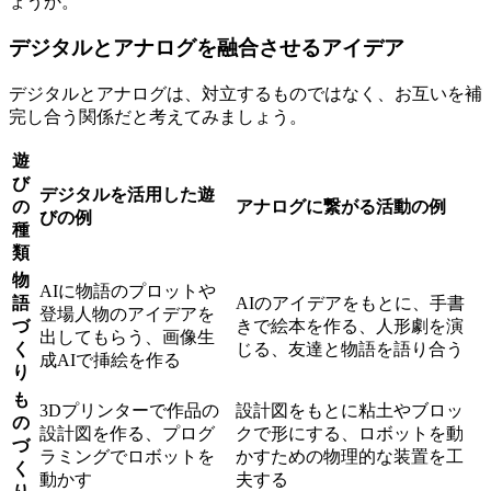
ょうか。
デジタルとアナログを融合させるアイデア
デジタルとアナログは、対立するものではなく、お互いを補
完し合う関係だと考えてみましょう。
遊
び
デジタルを活用した遊
の
アナログに繋がる活動の例
びの例
種
類
物
AIに物語のプロットや
語
AIのアイデアをもとに、手書
登場人物のアイデアを
づ
きで絵本を作る、人形劇を演
出してもらう、画像生
く
じる、友達と物語を語り合う
成AIで挿絵を作る
り
も
3Dプリンターで作品の
設計図をもとに粘土やブロッ
の
設計図を作る、プログ
クで形にする、ロボットを動
づ
ラミングでロボットを
かすための物理的な装置を工
く
動かす
夫する