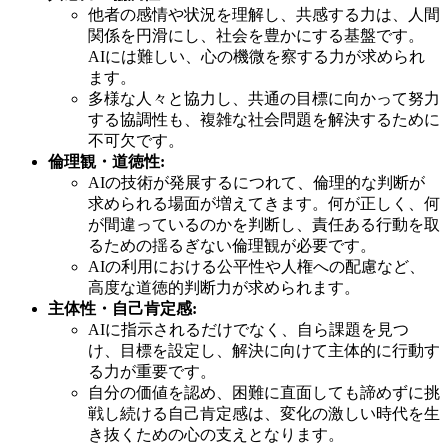
他者の感情や状況を理解し、共感する力は、人間
関係を円滑にし、社会を豊かにする基盤です。
AIには難しい、心の機微を察する力が求められ
ます。
多様な人々と協力し、共通の目標に向かって努力
する協調性も、複雑な社会問題を解決するために
不可欠です。
倫理観・道徳性:
AIの技術が発展するにつれて、倫理的な判断が
求められる場面が増えてきます。何が正しく、何
が間違っているのかを判断し、責任ある行動を取
るための揺るぎない倫理観が必要です。
AIの利用における公平性や人権への配慮など、
高度な道徳的判断力が求められます。
主体性・自己肯定感:
AIに指示されるだけでなく、自ら課題を見つ
け、目標を設定し、解決に向けて主体的に行動す
る力が重要です。
自分の価値を認め、困難に直面しても諦めずに挑
戦し続ける自己肯定感は、変化の激しい時代を生
き抜くための心の支えとなります。