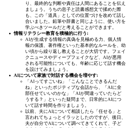
り、最終的な判断や責任は人間にあることを伝え
ましょう。うちの息子と読書感想文で揉めた際
も、この「道具」としての位置づけを改めて話し
合いました。鉛筆や辞書と同じように、使い方を
学ぶべきツールだと考えることができます。
情報リテラシー教育を積極的に行う:
AIが生成する情報の真偽を見極める力、個人情
報の保護、著作権といった基本的なルールを、幼
い頃から繰り返し教えることが大切です。フェイ
クニュースやディープフェイクなど、AIが悪用
される可能性についても、年齢に応じて話す機会
を設けてみましょう。
AIについて家族で対話する機会を増やす:
「AIってすごいね」「こんなことできるんだ
ね」といったポジティブな会話から、「AIに全
部任せていいのかな」「AIが間違っていたらど
うする？」といった疑問まで、日常的にAIにつ
いて話す時間を作りましょう。
以前、夫にAIについて相談したら「任せる」と
言われてちょっとイラッとしたのですが、後日、
夫が自分でAIについて調べてきてくれて、子ど