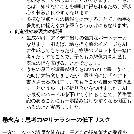
ものを素早く探し出すことができます。子どもた
ちは、知りたいことを瞬時に得られるため、探求
心を刺激されやすくなります。
多様な視点からの情報を提示することで、物事を
多角的に捉える力を養うきっかけにもなります。
創造性や表現力の拡張:
生成AIは、アイデア出しの強力なパートナーと
なります。例えば、絵を描く前のイメージをAI
に生成してもらったり、物語のプロットを一緒に
考えたりすることで、子どもの想像力を刺激し、
表現の幅を広げることができます。
うちの息子が読書感想文をChatGPTで書こうとし
た時は大衝突しましたが、最終的には「AIに下
書きさせるのはアリ、でもそこから自分で書き直
す」というルールで折り合いをつけました。AI
が最初のハードルを下げてくれることで、苦手意
識のあることにも一歩踏み出しやすくなる側面も
あるのだと実感しました。
懸念点：思考力やリテラシーの低下リスク
一方で、AIへの過度な依存は、子どもの認知能力の発達を