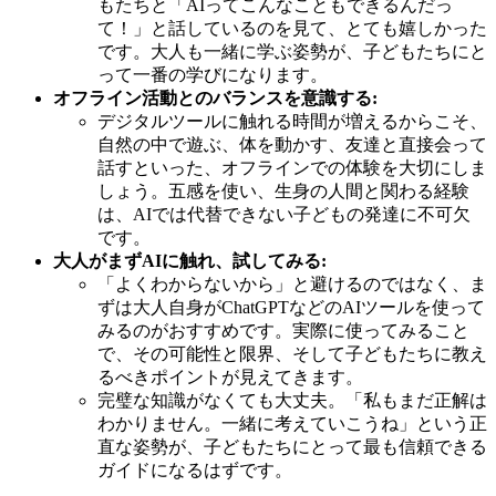
もたちと「AIってこんなこともできるんだっ
て！」と話しているのを見て、とても嬉しかった
です。大人も一緒に学ぶ姿勢が、子どもたちにと
って一番の学びになります。
オフライン活動とのバランスを意識する:
デジタルツールに触れる時間が増えるからこそ、
自然の中で遊ぶ、体を動かす、友達と直接会って
話すといった、オフラインでの体験を大切にしま
しょう。五感を使い、生身の人間と関わる経験
は、AIでは代替できない子どもの発達に不可欠
です。
大人がまずAIに触れ、試してみる:
「よくわからないから」と避けるのではなく、ま
ずは大人自身がChatGPTなどのAIツールを使って
みるのがおすすめです。実際に使ってみること
で、その可能性と限界、そして子どもたちに教え
るべきポイントが見えてきます。
完璧な知識がなくても大丈夫。「私もまだ正解は
わかりません。一緒に考えていこうね」という正
直な姿勢が、子どもたちにとって最も信頼できる
ガイドになるはずです。