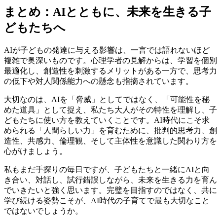
まとめ：AIとともに、未来を生きる子
どもたちへ
AIが子どもの発達に与える影響は、一言では語れないほど
複雑で奥深いものです。心理学者の見解からは、学習を個別
最適化し、創造性を刺激するメリットがある一方で、思考力
の低下や対人関係能力への懸念も指摘されています。
大切なのは、AIを「脅威」としてではなく、「可能性を秘
めた道具」として捉え、私たち大人がその特性を理解し、子
どもたちに使い方を教えていくことです。AI時代にこそ求
められる「人間らしい力」を育むために、批判的思考力、創
造性、共感力、倫理観、そして主体性を意識した関わり方を
心がけましょう。
私もまだ手探りの毎日ですが、子どもたちと一緒にAIと向
き合い、対話し、試行錯誤しながら、未来を生きる力を育ん
でいきたいと強く思います。完璧を目指すのではなく、共に
学び続ける姿勢こそが、AI時代の子育てで最も大切なこと
ではないでしょうか。