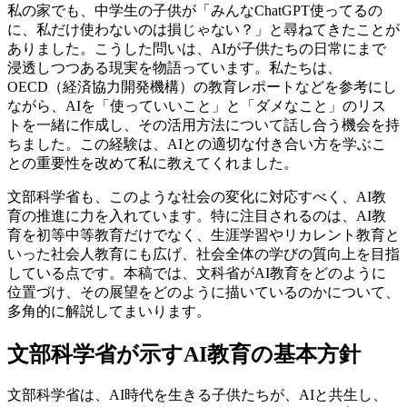
私の家でも、中学生の子供が「みんなChatGPT使ってるの
に、私だけ使わないのは損じゃない？」と尋ねてきたことが
ありました。こうした問いは、AIが子供たちの日常にまで
浸透しつつある現実を物語っています。私たちは、
OECD（経済協力開発機構）の教育レポートなどを参考にし
ながら、AIを「使っていいこと」と「ダメなこと」のリス
トを一緒に作成し、その活用方法について話し合う機会を持
ちました。この経験は、AIとの適切な付き合い方を学ぶこ
との重要性を改めて私に教えてくれました。
文部科学省も、このような社会の変化に対応すべく、AI教
育の推進に力を入れています。特に注目されるのは、AI教
育を初等中等教育だけでなく、生涯学習やリカレント教育と
いった社会人教育にも広げ、社会全体の学びの質向上を目指
している点です。本稿では、文科省がAI教育をどのように
位置づけ、その展望をどのように描いているのかについて、
多角的に解説してまいります。
文部科学省が示すAI教育の基本方針
文部科学省は、AI時代を生きる子供たちが、AIと共生し、