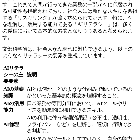
す。これまで人間が行ってきた業務の一部がAIに代替され
る可能性も指摘されており、社会人には新たなスキルを習得
する「リスキリング」が強く求められています。特に、AI
を理解し、活用する能力である「AIリテラシー」は、多く
の職種において基本的な素養となりつつあると考えられま
す。
文部科学省は、社会人がAI時代に対応できるよう、以下の
ようなAIリテラシーの要素を重視しています。
AIリテラ
シーの主
説明
要要素
AIの基礎
AIとは何か、どのような仕組みで動いているの
知識
かといった基本的な概念を理解すること。
AIの活用
日常業務や専門分野において、AIツールやサー
能力
ビスを効果的に利用できるスキル。
AIの利用に伴う倫理的課題（公平性、透明性、
AI倫理
プライバシーなど）を理解し、適切に行動でき
る判断力。
AIを単なるツールとしてではなく、自身の能力