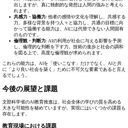
出しますが、真に独創的な発想は人間の強みと考えら
れます。
共感力・協働力
: 他者の感情や文化を理解し、共感する
力。多様な背景を持つ人々と協力し、共通の目標に向
かって協働する能力は、AIには代替できない人間固有
のものです。
倫理観・判断力
: AIの利用が社会に与える影響を予測
し、倫理的な判断を下す力。技術の進歩と社会の調和
を図る上で、高度な倫理観が求められます。
これらの能力は、AIを「使いこなす」だけでなく、AIと共
に「より良い社会を築く」ために不可欠な要素であると言え
るでしょう。
今後の展望と課題
文部科学省のAI教育推進は、社会全体の学びの質を高める
大きな可能性を秘めていますが、実現にはいくつかの課題も
存在します。
教育現場における課題