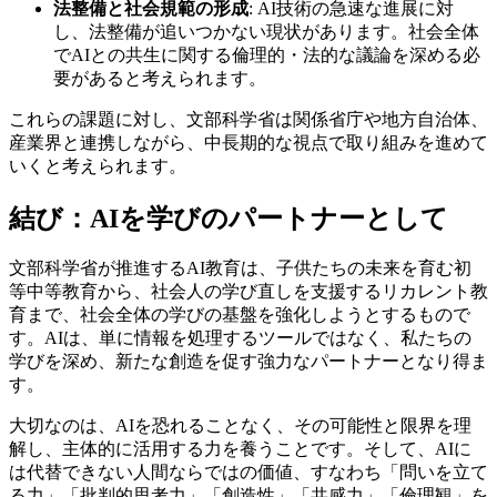
法整備と社会規範の形成
: AI技術の急速な進展に対
し、法整備が追いつかない現状があります。社会全体
でAIとの共生に関する倫理的・法的な議論を深める必
要があると考えられます。
これらの課題に対し、文部科学省は関係省庁や地方自治体、
産業界と連携しながら、中長期的な視点で取り組みを進めて
いくと考えられます。
結び：AIを学びのパートナーとして
文部科学省が推進するAI教育は、子供たちの未来を育む初
等中等教育から、社会人の学び直しを支援するリカレント教
育まで、社会全体の学びの基盤を強化しようとするもので
す。AIは、単に情報を処理するツールではなく、私たちの
学びを深め、新たな創造を促す強力なパートナーとなり得ま
す。
大切なのは、AIを恐れることなく、その可能性と限界を理
解し、主体的に活用する力を養うことです。そして、AIに
は代替できない人間ならではの価値、すなわち「問いを立て
る力」「批判的思考力」「創造性」「共感力」「倫理観」を