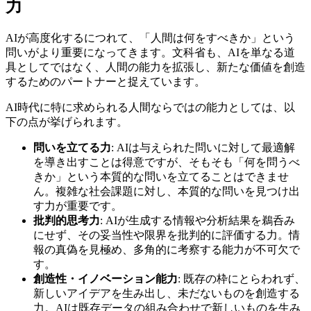
力
AIが高度化するにつれて、「人間は何をすべきか」という
問いがより重要になってきます。文科省も、AIを単なる道
具としてではなく、人間の能力を拡張し、新たな価値を創造
するためのパートナーと捉えています。
AI時代に特に求められる人間ならではの能力としては、以
下の点が挙げられます。
問いを立てる力
: AIは与えられた問いに対して最適解
を導き出すことは得意ですが、そもそも「何を問うべ
きか」という本質的な問いを立てることはできませ
ん。複雑な社会課題に対し、本質的な問いを見つけ出
す力が重要です。
批判的思考力
: AIが生成する情報や分析結果を鵜呑み
にせず、その妥当性や限界を批判的に評価する力。情
報の真偽を見極め、多角的に考察する能力が不可欠で
す。
創造性・イノベーション能力
: 既存の枠にとらわれず、
新しいアイデアを生み出し、未だないものを創造する
力。AIは既存データの組み合わせで新しいものを生み