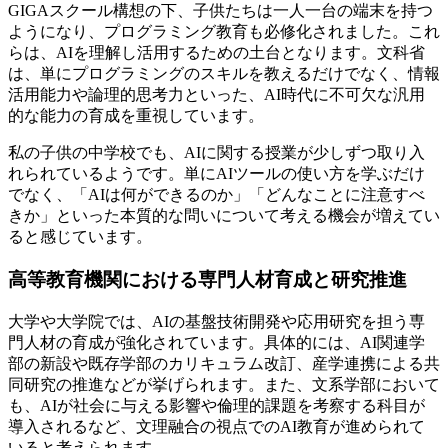
GIGAスクール構想の下、子供たちは一人一台の端末を持つ
ようになり、プログラミング教育も必修化されました。これ
らは、AIを理解し活用するための土台となります。文科省
は、単にプログラミングのスキルを教えるだけでなく、情報
活用能力や論理的思考力といった、AI時代に不可欠な汎用
的な能力の育成を重視しています。
私の子供の中学校でも、AIに関する授業が少しずつ取り入
れられているようです。単にAIツールの使い方を学ぶだけ
でなく、「AIは何ができるのか」「どんなことに注意すべ
きか」といった本質的な問いについて考える機会が増えてい
ると感じています。
高等教育機関における専門人材育成と研究推進
大学や大学院では、AIの基盤技術開発や応用研究を担う専
門人材の育成が強化されています。具体的には、AI関連学
部の新設や既存学部のカリキュラム改訂、産学連携による共
同研究の推進などが挙げられます。また、文系学部において
も、AIが社会に与える影響や倫理的課題を考察する科目が
導入されるなど、文理融合の視点でのAI教育が進められて
いると考えられます。