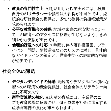
教員の専門性向上
: AIを活用した授業実践には、教員
自身のAIリテラシーや指導法の習得が不可欠です。継
続的な研修機会の提供と、多忙な教員の負担軽減策が
求められます。
公平な教育機会の確保
: 地域や家庭の経済状況によっ
て、AI教育へのアクセスに格差が生じないよう、きめ
細やかな支援が重要です。
倫理的課題への対応
: AI利用に伴う著作権侵害、プラ
イバシー問題、情報漏洩などのリスクに対し、具体的
なガイドラインの策定と、児童生徒への継続的な指導
が必要です。
社会全体の課題
デジタルデバイドの解消
: 高齢者やデジタルに不慣れな
層へのAI教育の機会提供は、社会全体のリテラシー向
上に不可欠です。
産学官連携の強化
: AI人材の育成には、産業界のニー
ズを教育現場に反映させ、研究成果を社会に還元する
産学官連携の強化が求められます。