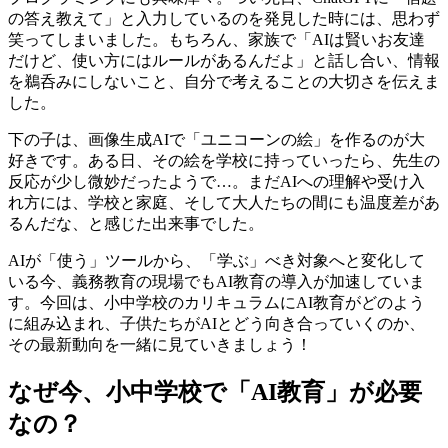
の答え教えて」と入力しているのを発見した時には、思わず
笑ってしまいました。もちろん、家族で「AIは賢いお友達
だけど、使い方にはルールがあるんだよ」と話し合い、情報
を鵜呑みにしないこと、自分で考えることの大切さを伝えま
した。
下の子は、画像生成AIで「ユニコーンの絵」を作るのが大
好きです。ある日、その絵を学校に持っていったら、先生の
反応が少し微妙だったようで…。まだAIへの理解や受け入
れ方には、学校と家庭、そして大人たちの間にも温度差があ
るんだな、と感じた出来事でした。
AIが「使う」ツールから、「学ぶ」べき対象へと変化して
いる今、義務教育の現場でもAI教育の導入が加速していま
す。今回は、小中学校のカリキュラムにAI教育がどのよう
に組み込まれ、子供たちがAIとどう向き合っていくのか、
その最新動向を一緒に見ていきましょう！
なぜ今、小中学校で「AI教育」が必要
なの？