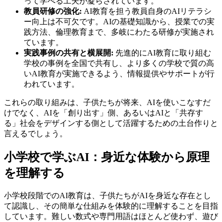
って学べる工夫が凝らされています。
教員研修の強化:
AI教育を担う教員自身のAIリテラシ
ー向上は不可欠です。AIの基礎知識から、授業での実
践方法、倫理教育まで、多岐にわたる研修が実施され
ています。
実践事例の共有と横展開:
先進的にAI教育に取り組む
学校の事例を全国で共有し、より多くの学校で質の高
いAI教育が実施できるよう、情報提供やサポートが行
われています。
これらの取り組みは、子供たちが将来、AIを使いこなすだ
けでなく、AIを「創り出す」側、あるいはAIと「共存す
る」社会をデザインする側として活躍するための土台作りと
言えるでしょう。
小学校で学ぶAI：身近な体験から原理
を理解する
小学校段階でのAI教育は、子供たちがAIを身近な存在とし
て認識し、その簡単な仕組みを体験的に理解することを目指
しています。難しい数式や専門用語はほとんど使わず、遊び