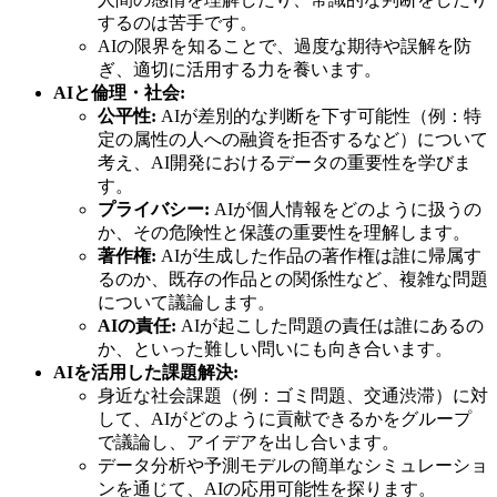
するのは苦手です。
AIの限界を知ることで、過度な期待や誤解を防
ぎ、適切に活用する力を養います。
AIと倫理・社会:
公平性:
AIが差別的な判断を下す可能性（例：特
定の属性の人への融資を拒否するなど）について
考え、AI開発におけるデータの重要性を学びま
す。
プライバシー:
AIが個人情報をどのように扱うの
か、その危険性と保護の重要性を理解します。
著作権:
AIが生成した作品の著作権は誰に帰属す
るのか、既存の作品との関係性など、複雑な問題
について議論します。
AIの責任:
AIが起こした問題の責任は誰にあるの
か、といった難しい問いにも向き合います。
AIを活用した課題解決:
身近な社会課題（例：ゴミ問題、交通渋滞）に対
して、AIがどのように貢献できるかをグループ
で議論し、アイデアを出し合います。
データ分析や予測モデルの簡単なシミュレーショ
ンを通じて、AIの応用可能性を探ります。