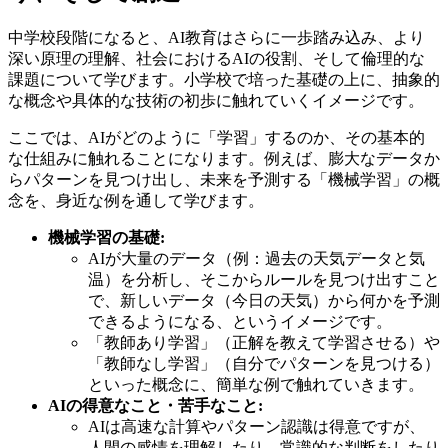
中学校段階になると、AI教育はさらに一歩踏み込み、より
深い原理の理解、社会におけるAIの役割、そして倫理的な
課題について学びます。小学校で培った基礎の上に、抽象的
な概念や具体的な技術の初歩に触れていくイメージです。
ここでは、AIがどのように「学習」するのか、その基本的
な仕組みに触れることになります。例えば、膨大なデータか
らパターンを見つけ出し、未来を予測する「機械学習」の概
念を、身近な例を通して学びます。
機械学習の基礎:
AIが大量のデータ（例：過去の天気データと気
温）を分析し、そこからルールを見つけ出すこと
で、新しいデータ（今日の天気）から何かを予測
できるようになる、というイメージです。
「教師あり学習」（正解を教えて学習させる）や
「教師なし学習」（自分でパターンを見つける）
といった概念に、簡単な例で触れていきます。
AIの得意なこと・苦手なこと:
AIは高速な計算やパターン認識は得意ですが、
人間の感情を理解したり、常識的な判断をしたり