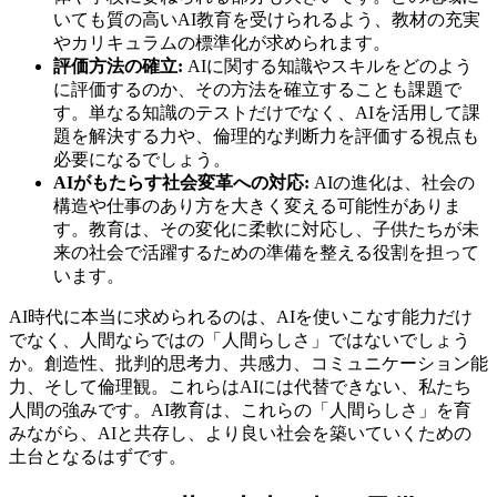
いても質の高いAI教育を受けられるよう、教材の充実
やカリキュラムの標準化が求められます。
評価方法の確立:
AIに関する知識やスキルをどのよう
に評価するのか、その方法を確立することも課題で
す。単なる知識のテストだけでなく、AIを活用して課
題を解決する力や、倫理的な判断力を評価する視点も
必要になるでしょう。
AIがもたらす社会変革への対応:
AIの進化は、社会の
構造や仕事のあり方を大きく変える可能性がありま
す。教育は、その変化に柔軟に対応し、子供たちが未
来の社会で活躍するための準備を整える役割を担って
います。
AI時代に本当に求められるのは、AIを使いこなす能力だけ
でなく、人間ならではの「人間らしさ」ではないでしょう
か。創造性、批判的思考力、共感力、コミュニケーション能
力、そして倫理観。これらはAIには代替できない、私たち
人間の強みです。AI教育は、これらの「人間らしさ」を育
みながら、AIと共存し、より良い社会を築いていくための
土台となるはずです。