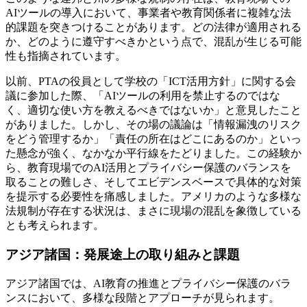
AIツールの導入において、事業者や教育関係者に複雑な法
的課題を突きつけることがあります。どの法律が適用される
か、どのように遵守すべきかという点で、混乱が生じる可能
性も指摘されています。
以前、PTAの役員として学校の「ICT活用方針」に関する会
議に参加した際、「AIツールの利用を禁止するのではな
く、適切な使い方を教えるべきではないか」と意見したこと
がありました。しかし、その場の議論は「情報漏洩のリスク
をどう管理するか」「責任の所在はどこにあるのか」といっ
た懸念が強く、なかなか平行線をたどりました。この経験か
ら、教育現場でのAI活用とプライバシー保護のバランスを
取ることの難しさ、そしてエビデンスベースで具体的な対策
を提示する必要性を痛感しました。アメリカのような多様な
法規制が存在する状況は、まさに現場の混乱を象徴している
とも考えられます。
アジア諸国：発展途上の取り組みと課題
アジア諸国では、AI教育の推進とプライバシー保護のバラ
ンスにおいて、多様な段階とアプローチが見られます。