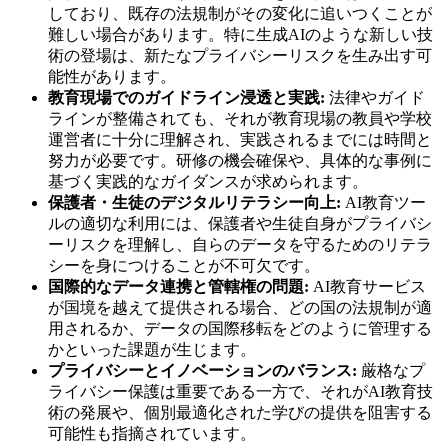
しており、既存の法規制がその変化に追いつくことが
難しい場合があります。特に生成AIのような新しい技
術の登場は、新たなプライバシーリスクを生み出す可
能性があります。
教育現場でのガイドライン浸透と実践:
法律やガイド
ラインが整備されても、それが教育現場の教員や学校
運営者に十分に理解され、実践されるまでには時間と
努力が必要です。研修の機会確保や、具体的な事例に
基づく実践的なガイダンスが求められます。
保護者・生徒のデジタルリテラシー向上:
AI教育ツー
ルの適切な利用には、保護者や生徒自身がプライバシ
ーリスクを理解し、自らのデータを守るためのリテラ
シーを身につけることが不可欠です。
国際的なデータ連携と管轄権の問題:
AI教育サービス
が国境を越えて提供される場合、どの国の法規制が適
用されるか、データの国際移転をどのように管理する
かといった課題が生じます。
プライバシーとイノベーションのバランス:
厳格なプ
ライバシー保護は重要である一方で、それがAI教育技
術の発展や、個別最適化された学びの提供を阻害する
可能性も指摘されています。