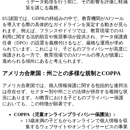
うデータ処理を行う前に、その影響を評価し軽減
策を講じる義務。
EU諸国では、GDPRの枠組みの中で、教育機関がAIツール
を導入する際の具体的なガイドラインを策定する動きが見ら
れます。例えば、フランスやドイツでは、教育現場でのAI
利用に関する法的助言や推奨事項が提供され、データ保護責
任者（DPO）の設置を義務付けるなど、厳格な運用が求め
られています。これにより、子どものプライバシーが高度に
保護される一方で、教育現場でのAIツールの導入が慎重に
進められる傾向にあると考えられます。
アメリカ合衆国：州ごとの多様な規制とCOPPA
アメリカ合衆国では、個人情報保護に関する包括的な連邦法
は存在せず、セクター別や州ごとの法律が併存する複雑な状
況にあります。AI教育における子どものプライバシー保護
においても、この特徴が顕著です。
COPPA（児童オンラインプライバシー保護法）:
13歳未満の子どもからオンラインで個人情報を収
集するウェブサイトやオンラインサービスの事業