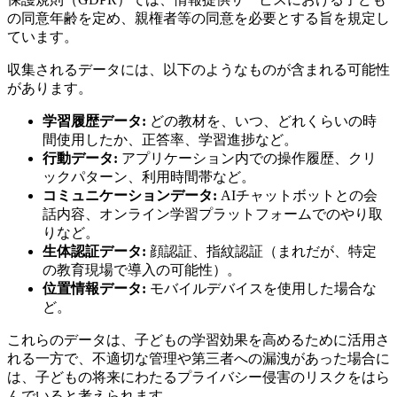
の同意年齢を定め、親権者等の同意を必要とする旨を規定し
ています。
収集されるデータには、以下のようなものが含まれる可能性
があります。
学習履歴データ:
どの教材を、いつ、どれくらいの時
間使用したか、正答率、学習進捗など。
行動データ:
アプリケーション内での操作履歴、クリ
ックパターン、利用時間帯など。
コミュニケーションデータ:
AIチャットボットとの会
話内容、オンライン学習プラットフォームでのやり取
りなど。
生体認証データ:
顔認証、指紋認証（まれだが、特定
の教育現場で導入の可能性）。
位置情報データ:
モバイルデバイスを使用した場合な
ど。
これらのデータは、子どもの学習効果を高めるために活用さ
れる一方で、不適切な管理や第三者への漏洩があった場合に
は、子どもの将来にわたるプライバシー侵害のリスクをはら
んでいると考えられます。