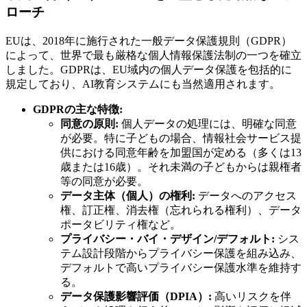
ローチ
EUは、2018年に施行された一般データ保護規則（GDPR）
によって、世界で最も厳格な個人情報保護法制の一つを確立
しました。GDPRは、EU域内の個人データ保護を包括的に
規定しており、AI教育システムにも当然適用されます。
GDPRの主な特徴:
同意の原則:
個人データの処理には、明確な同意
が必要。特に子どもの場合、情報社会サービス提
供における同意年齢を加盟国が定める（多くは13
歳または16歳）。それ未満の子どもからは親権者
等の同意が必要。
データ主体（個人）の権利:
データへのアクセス
権、訂正権、消去権（忘れられる権利）、データ
ポータビリティ権など。
プライバシー・バイ・デザイン/デフォルト:
シス
テム設計段階からプライバシー保護を組み込み、
デフォルトで高いプライバシー保護水準を維持す
る。
データ保護影響評価（DPIA）:
高いリスクを伴