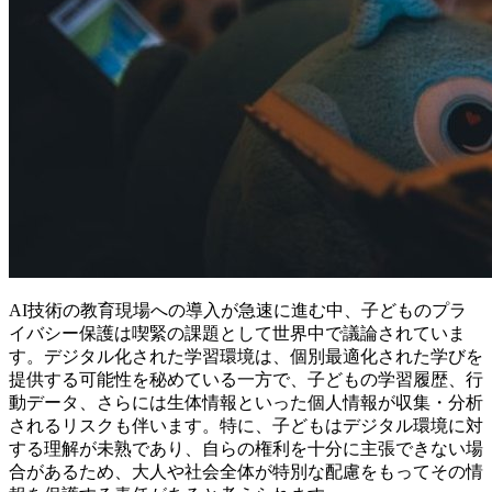
AI技術の教育現場への導入が急速に進む中、子どものプラ
イバシー保護は喫緊の課題として世界中で議論されていま
す。デジタル化された学習環境は、個別最適化された学びを
提供する可能性を秘めている一方で、子どもの学習履歴、行
動データ、さらには生体情報といった個人情報が収集・分析
されるリスクも伴います。特に、子どもはデジタル環境に対
する理解が未熟であり、自らの権利を十分に主張できない場
合があるため、大人や社会全体が特別な配慮をもってその情