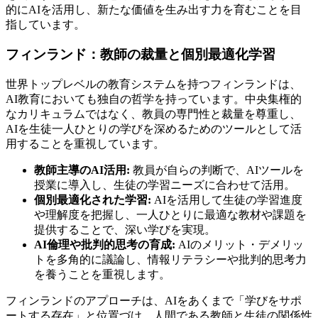
的にAIを活用し、新たな価値を生み出す力を育むことを目
指しています。
フィンランド：教師の裁量と個別最適化学習
世界トップレベルの教育システムを持つフィンランドは、
AI教育においても独自の哲学を持っています。中央集権的
なカリキュラムではなく、教員の専門性と裁量を尊重し、
AIを生徒一人ひとりの学びを深めるためのツールとして活
用することを重視しています。
教師主導のAI活用:
教員が自らの判断で、AIツールを
授業に導入し、生徒の学習ニーズに合わせて活用。
個別最適化された学習:
AIを活用して生徒の学習進度
や理解度を把握し、一人ひとりに最適な教材や課題を
提供することで、深い学びを実現。
AI倫理や批判的思考の育成:
AIのメリット・デメリッ
トを多角的に議論し、情報リテラシーや批判的思考力
を養うことを重視します。
フィンランドのアプローチは、AIをあくまで「学びをサポ
ートする存在」と位置づけ、人間である教師と生徒の関係性