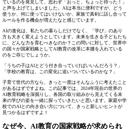
ているのを発見して、思わず「おっと、ちょっと待った！」
と声を上げてしまいました。AIは本当に便利ですが、どう
使うか、何に使ってはいけないか、家族で真剣に話し合って
ルールを作る機会が増えたなと感じています。
AIの進化は、私たちの暮らしだけでなく、「学び」のあり
方も大きく変えようとしています。未来を生きる子どもたち
に、どんな力を育むべきなのか？この問いに対して、世界中
の国々が国家戦略としてAI教育の改革に本腰を入れている
のをご存じでしょうか。
「うちの子はAIとどう付き合っていけばいいんだろう？」
「学校の教育は、この変化に追いついているのかな？」
子育て世代の方なら、きっと一度はそんなふうに考えたこと
があるはずですよね。この記事では、2024年現在の世界の
AI教育戦略を深掘りし、各国の取り組みから見えてくる未
来の学びの姿を一緒に探っていきたいと思います。家庭や学
校でのAIとの向き合い方について、きっと新しいヒントが
見つかるはずですよ！
なぜ今、AI教育の国家戦略が求められ