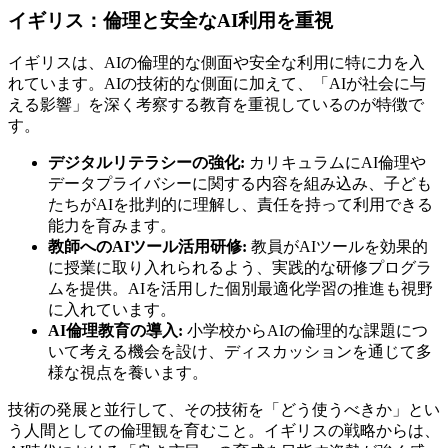
イギリス：倫理と安全なAI利用を重視
イギリスは、AIの倫理的な側面や安全な利用に特に力を入
れています。AIの技術的な側面に加えて、「AIが社会に与
える影響」を深く考察する教育を重視しているのが特徴で
す。
デジタルリテラシーの強化:
カリキュラムにAI倫理や
データプライバシーに関する内容を組み込み、子ども
たちがAIを批判的に理解し、責任を持って利用できる
能力を育みます。
教師へのAIツール活用研修:
教員がAIツールを効果的
に授業に取り入れられるよう、実践的な研修プログラ
ムを提供。AIを活用した個別最適化学習の推進も視野
に入れています。
AI倫理教育の導入:
小学校からAIの倫理的な課題につ
いて考える機会を設け、ディスカッションを通じて多
様な視点を養います。
技術の発展と並行して、その技術を「どう使うべきか」とい
う人間としての倫理観を育むこと。イギリスの戦略からは、