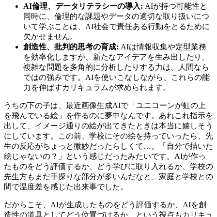
AI倫理、データリテラシーの導入:
AIが持つ可能性と
同時に、倫理的な課題やデータの適切な取り扱いにつ
いて学ぶことは、AI社会で責任ある行動をとるために
欠かせません。
創造性、批判的思考の育成:
AIは情報収集や定型業務
を効率化しますが、新たなアイデアを生み出したり、
複雑な問題を多角的に分析したりする力は、人間なら
ではの強みです。AIを使いこなしながら、これらの能
力を伸ばすカリキュラムが求められます。
うちの下の子は、最近画像生成AIで「ユニコーンが虹の上
を飛んでいる絵」を作るのに夢中なんです。あれこれ指示を
出して、イメージ通りの絵が出てきたときは本当に嬉しそう
にしています。この前、学校にその絵を持っていったら、先
生の反応がちょっと微妙だったらしくて…。「自分で描いた
絵じゃないの？」という感じだったみたいです。AIが作っ
たものをどう評価するか、どう学びに取り入れるか、学校の
先生方もまだ手探りな部分が多いんだなと、家庭と学校との
間で温度差を感じた出来事でした。
だからこそ、AIが生成したものをどう評価するか、AIを創
造性の道具としてどう位置づけるか、という視点もカリキュ