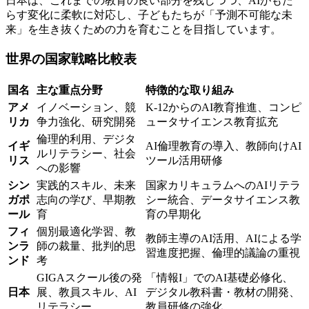
日本は、これまでの教育の良い部分を残しつつ、AIがもた
らす変化に柔軟に対応し、子どもたちが「予測不可能な未
来」を生き抜くための力を育むことを目指しています。
世界の国家戦略比較表
国名
主な重点分野
特徴的な取り組み
アメ
イノベーション、競
K-12からのAI教育推進、コンピ
リカ
争力強化、研究開発
ュータサイエンス教育拡充
倫理的利用、デジタ
イギ
AI倫理教育の導入、教師向けAI
ルリテラシー、社会
リス
ツール活用研修
への影響
シン
実践的スキル、未来
国家カリキュラムへのAIリテラ
ガポ
志向の学び、早期教
シー統合、データサイエンス教
ール
育
育の早期化
フィ
個別最適化学習、教
教師主導のAI活用、AIによる学
ンラ
師の裁量、批判的思
習進度把握、倫理的議論の重視
ンド
考
GIGAスクール後の発
「情報I」でのAI基礎必修化、
日本
展、教員スキル、AI
デジタル教科書・教材の開発、
リテラシー
教員研修の強化