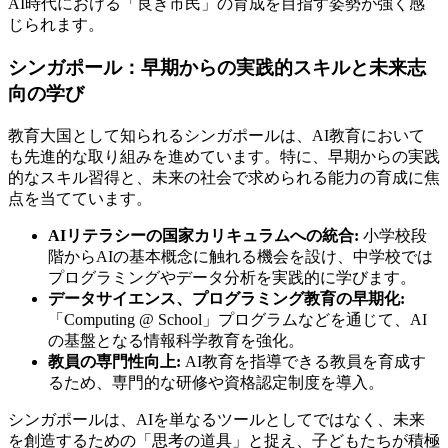
AI時代における「良き市民」の育成を目指す姿勢が強く感
じられます。
シンガポール：早期からの実践的スキルと未来志
向の学び
教育大国として知られるシンガポールは、AI教育において
も先進的な取り組みを進めています。特に、早期からの実践
的なスキル習得と、未来の社会で求められる能力の育成に焦
点を当てています。
AIリテラシーの国家カリキュラムへの統合:
小学校段
階からAIの基本概念に触れる機会を設け、中学校では
プログラミングやデータ分析を実践的に学びます。
データサイエンス、プログラミング教育の早期化:
「Computing @ School」プログラムなどを通じて、AI
の基盤となる情報科学教育を強化。
教員の専門性向上:
AI教育を指導できる教員を育成す
るため、専門的な研修や資格認定制度を導入。
シンガポールは、AIを単なるツールとしてではなく、未来
を創造するための「思考の道具」と捉え、子どもたちが積極