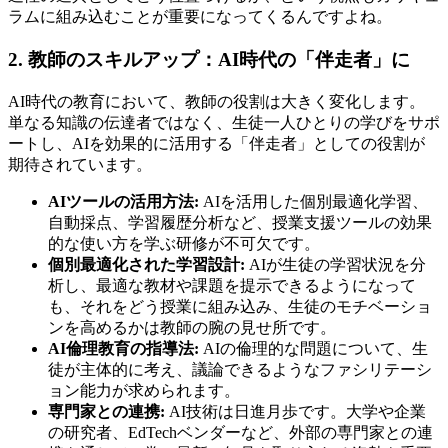
ラムに組み込むことが重要になってくるんですよね。
2. 教師のスキルアップ：AI時代の「伴走者」に
AI時代の教育において、教師の役割は大きく変化します。
単なる知識の伝達者ではなく、生徒一人ひとりの学びをサポ
ートし、AIを効果的に活用する「伴走者」としての役割が
期待されています。
AIツールの活用方法:
AIを活用した個別最適化学習、
自動採点、学習履歴分析など、授業支援ツールの効果
的な使い方を学ぶ研修が不可欠です。
個別最適化された学習設計:
AIが生徒の学習状況を分
析し、最適な教材や課題を提示できるようになって
も、それをどう授業に組み込み、生徒のモチベーショ
ンを高めるかは教師の腕の見せ所です。
AI倫理教育の指導法:
AIの倫理的な問題について、生
徒が主体的に考え、議論できるようなファシリテーシ
ョン能力が求められます。
専門家との連携:
AI技術は日進月歩です。大学や企業
の研究者、EdTechベンダーなど、外部の専門家との連