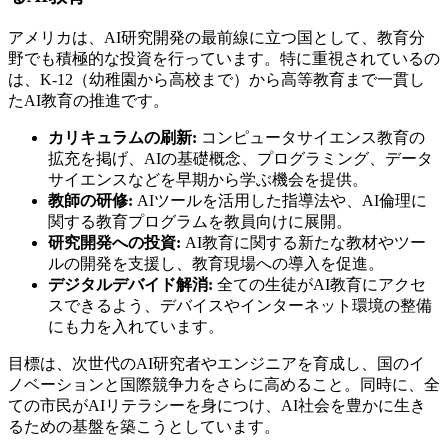
アメリカは、AI研究開発の最前線に立つ国として、教育分
野でも積極的な投資を行っています。特に重視されているの
は、K-12（幼稚園から高校まで）から高等教育まで一貫し
たAI教育の推進です。
カリキュラムの刷新:
コンピュータサイエンス教育の
拡充を掲げ、AIの基礎概念、プログラミング、データ
サイエンスなどを早期から学ぶ機会を提供。
教師の研修:
AIツールを活用した指導法や、AI倫理に
関する教育プログラムを教員向けに展開。
研究開発への投資:
AI教育に関する新たな教材やツー
ルの開発を支援し、教育現場への導入を促進。
デジタルデバイド解消:
全ての生徒がAI教育にアクセ
スできるよう、デバイスやインターネット環境の整備
にも力を入れています。
目標は、次世代のAI研究者やエンジニアを育成し、国のイ
ノベーションと国際競争力をさらに高めること。同時に、全
ての市民がAIリテラシーを身につけ、AI社会を豊かに生き
るための基盤を築こうとしています。