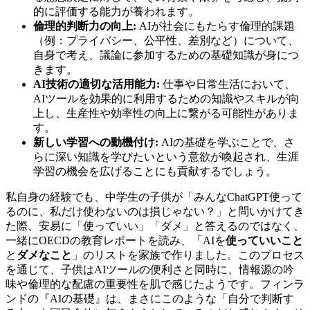
的に評価する能力が養われます。
倫理的判断力の向上:
AIが社会にもたらす倫理的課題
（例：プライバシー、公平性、差別など）について、
自身で考え、議論に参加するための基礎知識が身につ
きます。
AI技術の適切な活用能力:
仕事や日常生活において、
AIツールを効果的に利用するための知識やスキルが向
上し、生産性や効率性の向上に繋がる可能性がありま
す。
新しい学習への動機付け:
AIの基礎を学ぶことで、さ
らに深い知識を学びたいという意欲が喚起され、生涯
学習の機会を広げることにも貢献するでしょう。
私自身の経験でも、中学生の子供が「みんなChatGPT使って
るのに、私だけ使わないのは損じゃない？」と問いかけてき
た際、安易に「使っていい」「ダメ」と答えるのではなく、
一緒にOECDの教育レポートを読み、「AIを
使っていいこと
と
ダメなこと
」のリストを家族で作りました。このプロセス
を通じて、子供はAIツールの便利さと同時に、情報源の吟
味や倫理的な配慮の重要性を肌で感じたようです。フィンラ
ンドの『AIの基礎』は、まさにこのような「自分で判断す