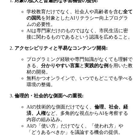
対象の拡大と普遍的な学習機会の提供:
学校教育だけでなく、社会人や高齢者を含む
全て
の国民
を対象としたAIリテラシー向上プログラ
ムの必要性。
AIは専門家だけのものではなく、市民生活に密
接に関わるものであるという認識を広めること。
アクセシビリティと平易なコンテンツ開発:
プログラミング経験や専門知識がなくても理解で
きる、
分かりやすい言葉
と
実践的な例
を用いた教
材の開発。
無料かつオンラインで、いつでもどこでも学べる
環境の整備。
倫理的・社会的な側面への重視:
AIの技術的な側面だけでなく、
倫理、社会、経
済、人権
など、多角的な視点からAIを考察する
内容の組み込み。
AIの「使い方」だけでなく、「使われ方」や
「どうあるべきか」を議論する機会の提供。