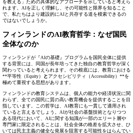
を教える」ための具体的なアプローチを示していると考えら
れます。AIを正しく理解し、その可能性と限界を知ること
で、私たちはより建設的にAIと共存する道を模索できるの
ではないでしょうか。
フィンランドのAI教育哲学：なぜ国民
全体なのか
フィンランドが『AIの基礎』プログラムを国民全体に提供
する背景には、同国が長年培ってきた独自の教育哲学が深く
関わっていると考えられます。その根底には、教育における
**平等性（Equity）
と
アクセシビリティ（Accessibility）**を
極めて重視する思想があります。
フィンランドの教育システムは、個人の能力や経済状況に関
わらず、全ての国民に質の高い教育機会を提供することを目
指しています。この哲学は、AI教育にも一貫して適用され
ていると言えるでしょう。AIが社会の基盤技術となりつつ
ある現代において、AIに関する知識が一部のエリート層や
専門家に限定されることは、社会全体の格差を拡大させ、ひ
いては民主主義の健全な発展を阻害する可能性をはらんでい