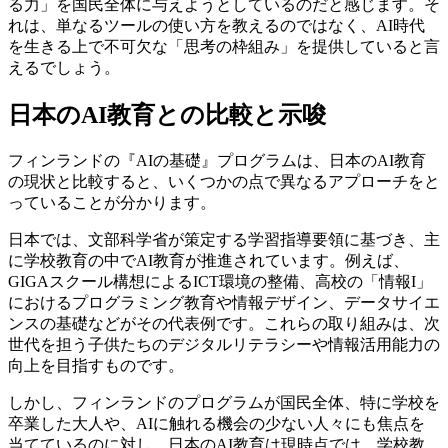
る力」を国民全体に与えようとしているのだと感じます。そ
れは、単なるツールの使い方を教えるのではなく、AI時代
を生きる上で不可欠な「思考の枠組み」を提供していると言
えるでしょう。
日本のAI教育との比較と示唆
フィンランドの『AIの基礎』プログラムは、日本のAI教育
の現状と比較すると、いくつかの点で異なるアプローチをと
っていることが分かります。
日本では、文部科学省が策定する学習指導要領に基づき、主
に学校教育の中でAI教育が推進されています。例えば、
GIGAスクール構想によるICT環境の整備、高校の「情報I」
におけるプログラミング教育や情報デザイン、データサイエ
ンスの基礎などがその代表例です。これらの取り組みは、次
世代を担う子供たちのデジタルリテラシーや情報活用能力の
向上を目指すものです。
しかし、フィンランドのプログラムが国民全体、特に学校を
卒業した大人や、AIに触れる機会の少ない人々にも焦点を
当てているのに対し、日本のAI教育は現時点では、学校教