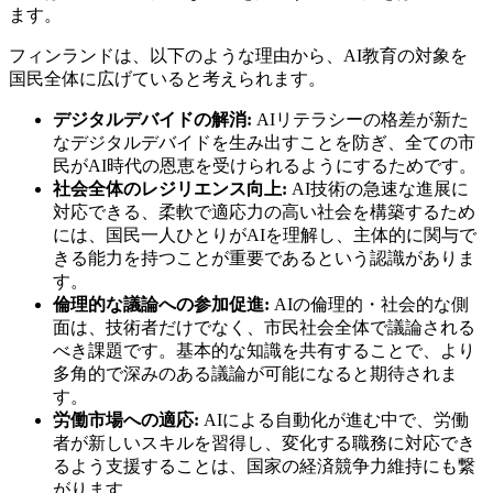
ます。
フィンランドは、以下のような理由から、AI教育の対象を
国民全体に広げていると考えられます。
デジタルデバイドの解消:
AIリテラシーの格差が新た
なデジタルデバイドを生み出すことを防ぎ、全ての市
民がAI時代の恩恵を受けられるようにするためです。
社会全体のレジリエンス向上:
AI技術の急速な進展に
対応できる、柔軟で適応力の高い社会を構築するため
には、国民一人ひとりがAIを理解し、主体的に関与で
きる能力を持つことが重要であるという認識がありま
す。
倫理的な議論への参加促進:
AIの倫理的・社会的な側
面は、技術者だけでなく、市民社会全体で議論される
べき課題です。基本的な知識を共有することで、より
多角的で深みのある議論が可能になると期待されま
す。
労働市場への適応:
AIによる自動化が進む中で、労働
者が新しいスキルを習得し、変化する職務に対応でき
るよう支援することは、国家の経済競争力維持にも繋
がります。