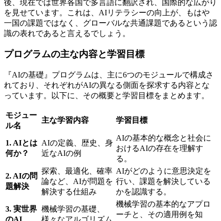
後、現在では世界各国で多言語に翻訳され、国際的な広がり
を見せています。これは、AIリテラシーの向上が、もはや
一国の課題ではなく、グローバルな共通課題であるという認
識の表れであると言えるでしょう。
プログラムの主な内容と学習目標
『AIの基礎』プログラムは、主に6つのモジュールで構成さ
れており、それぞれがAIの異なる側面を探求する内容とな
っています。以下に、その概要と学習目標をまとめます。
モジュー
主な学習内容
学習目標
ル名
AIの基本的な概念と社会に
1. AIとは
AIの定義、歴史、身
おけるAIの存在を理解す
何か？
近なAIの例
る。
探索、最適化、確率
AIがどのように意思決定を
2. AIの問
論など、AIが問題を
行い、課題を解決している
題解決
解決する仕組み
かを認識する。
機械学習の基本的なアプロ
3. 実世界
機械学習の基礎、
ーチと、その適用例を知
のAI
様々なアルゴリズム