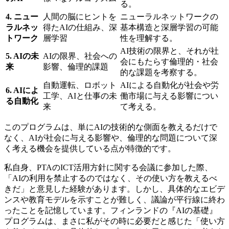
る。
4. ニュー
人間の脳にヒントを
ニューラルネットワークの
ラルネッ
得たAIの仕組み、深
基本構造と深層学習の可能
トワーク
層学習
性を理解する。
AI技術の限界と、それが社
5. AIの未
AIの限界、社会への
会にもたらす倫理的・社会
来
影響、倫理的課題
的な課題を考察する。
自動運転、ロボット
AIによる自動化が社会や労
6. AIによ
工学、AIと仕事の未
働市場に与える影響につい
る自動化
来
て考える。
このプログラムは、単にAIの技術的な側面を教えるだけで
なく、AIが社会に与える影響や、倫理的な問題について深
く考える機会を提供している点が特徴的です。
私自身、PTAのICT活用方針に関する会議に参加した際、
「AIの利用を禁止するのではなく、その使い方を教えるべ
きだ」と意見した経験があります。しかし、具体的なエビデ
ンスや教育モデルを示すことが難しく、議論が平行線に終わ
ったことを記憶しています。フィンランドの『AIの基礎』
プログラムは、まさに私がその時に必要だと感じた「使い方