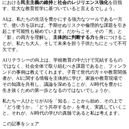
における
民主主義の維持
と
社会のレジリエンス強化
を目指
す、壮大な教育哲学に基づいていると言えるでしょう。
AIは、私たちの生活を豊かにする強力なツールである一方
で、使い方を誤れば、予期せぬリスクや倫理的な課題を引き
起こす可能性も秘めています。だからこそ、その「光」と
「影」の両方を理解し、
主体的に判断する力
を身につけるこ
とが、私たち大人、そして未来を担う子供たちにとって不可
欠です。
AIリテラシーの向上は、学校教育の中だけで完結するもの
ではなく、社会全体で取り組むべき課題であると、フィンラ
ンドの事例は教えてくれます。子育て世代の方々や教育関係
者が、AIに関する情報を主体的に学び、家族や教育現場で
その知識を共有し、議論を深めることが、AI時代を豊かに
生き抜くための第一歩となるのではないでしょうか。
私たち一人ひとりがAIを「知る」ことから始め、その上で
「どう使うか」「どう共存するか」を考え、実践していくこ
と。それが、AI時代の学びの真髄であると私は考えます。
この記事をシェア